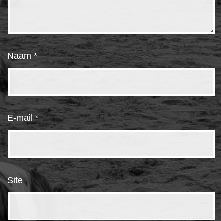
Naam
*
E-mail
*
Site