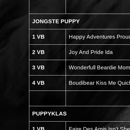
JONGSTE PUPPY
1 VB
Happy Adventures Prou
2 VB
Joy And Pride Ida
3 VB
Wonderfull Beardie Mom
4 VB
Boudibear Kiss Me Quic
PUPPYKLAS
1 VB
Faire Des Amis Isn’t Sh