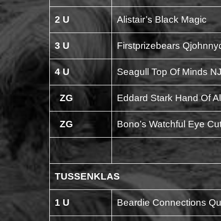
2 U
Alistair’s Black Magic
3 U
Firstprizebears Qjohnn
4 U
Seagull Top Of Minds N
ZG
Eddard Stark Hand Of A
ZG
Bono’s Watchful Eye Cu
TUSSENKLAS
1 U
Beardie Connections Qu