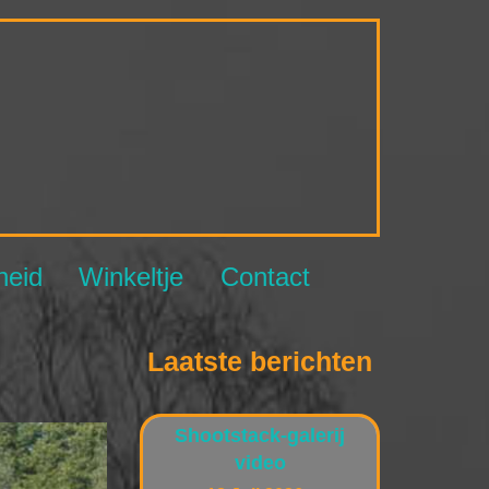
NBCC
heid
Winkeltje
Contact
Laatste berichten
Shootstack-galerij
video