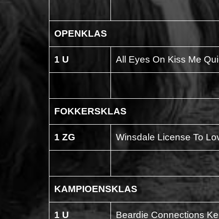
OPENKLAS
1 U
All Eyes On Kiss Me Qu
FOKKERSKLAS
1 ZG
Winsdale License To Lo
KAMPIOENSKLAS
1 U
Beardie Connections Ken