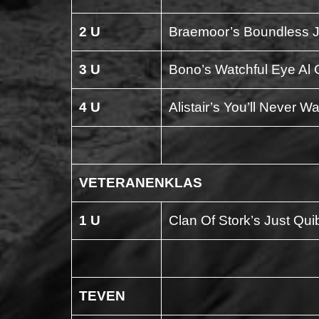
2 U
Braemoor’s Boundless 
3 U
Bono’s Watchful Eye Al
4 U
Alistair’s You’ll Never W
VETERANENKLAS
1 U
Clan Of Stork’s Just Qui
TEVEN