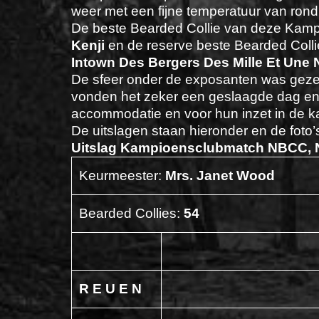
weer met een fijne temperatuur van rond
De beste Bearded Collie van deze Kam
Kenji
en de reserve beste Bearded Colli
Intown Des Bergers Des Mille Et Une 
De sfeer onder de exposanten was gezell
vonden het zeker een geslaagde dag en 
accommodatie en voor hun inzet in de ka
De uitslagen staan hieronder en de foto
Uitslag Kampioensclubmatch NBCC, 
Keurmeester:
Mrs. Janet Wood
Bearded Collies:
54
R E U E N