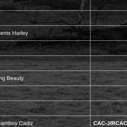
ents Harley
ng Beauty
reamboy Cadiz
CAC-J/RCA