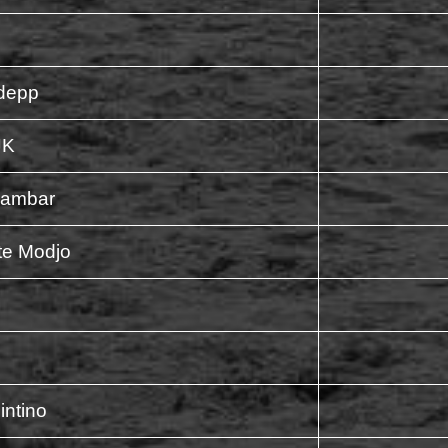
ydepp
JK
lambar
te Modjo
intino