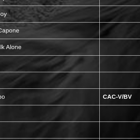
Joy
 Capone
alk Alone
bo
CAC-V/BV