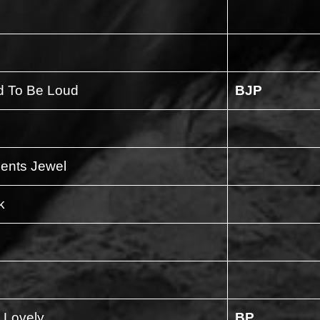
d To Be Loud
BJP
ents Jewel
k
e Lovely
BP