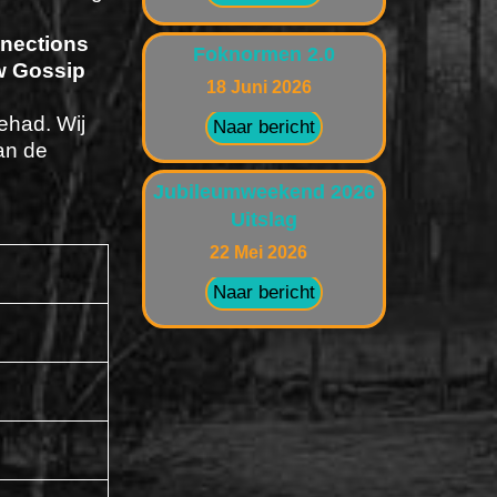
nections
Foknormen 2.0
 Gossip
18 Juni 2026
ehad. Wij
Naar bericht
an de
Jubileumweekend 2026
Uitslag
22 Mei 2026
Naar bericht