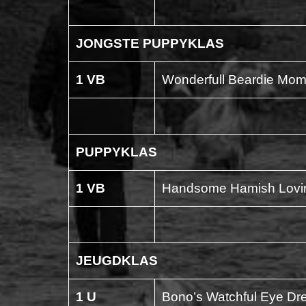
JONGSTE PUPPYKLAS
1 VB
Wonderfull Beardie Mom
PUPPYKLAS
1 VB
Handsome Hamish Lovi
JEUGDKLAS
1 U
Bono’s Watchful Eye D