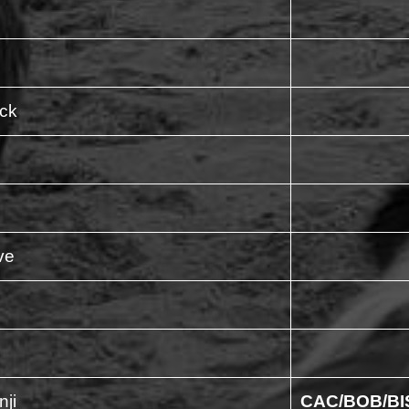
ick
ve
ji
CAC/BOB/BI