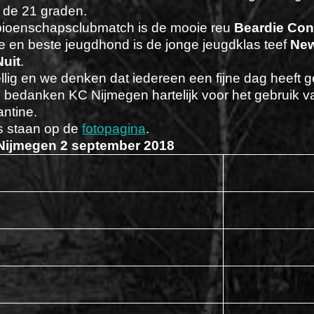
 de 21 graden.
pioenschapsclubmatch is de mooie reu
Beardie Con
e en beste jeugdhond is de jonge jeugdklas teef
New
Nuit
.
ig en we denken dat iedereen een fijne dag heeft g
bedanken KC Nijmegen hartelijk voor het gebruik v
ntine.
’s staan op de
fotopagina
.
Nijmegen 2 september 2018