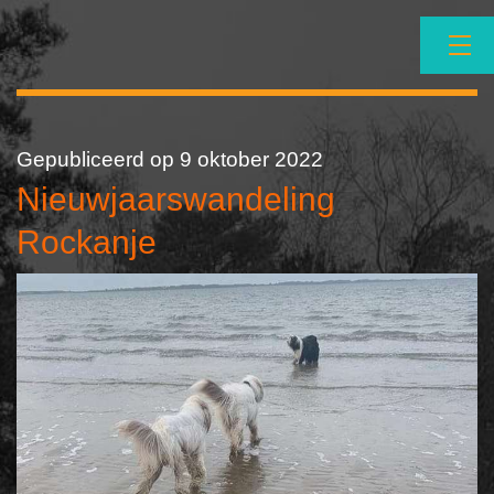
Ga
naar
de
inhoud
NBCC
Gepubliceerd op
9 oktober 2022
Nieuwjaarswandeling
Rockanje