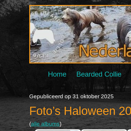
Ga
naar
de
inhoud
Home
Bearded Collie
Gepubliceerd op
31 oktober 2025
Foto’s Haloween 2
(
alle albums
)