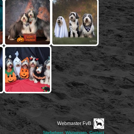
Webmaster FvB
Sitebeheer
,
Wijzigingen
,
Contact