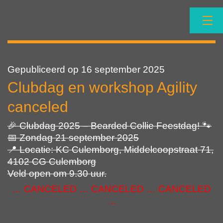
Ga
naar
de
NBCC
inhoud
Gepubliceerd op
16 september 2025
Clubdag en workshop Agility
canceled
🎉 Clubdag 2025 – Bearded Collie Feestdag! 🐾
📅 Zondag 21 september 2025
📍 Locatie: KC Culemborg, Middelcoopstraat 71,
4102 CG Culemborg
Veld open om 9.30 uur.
… CANCELED … CANCELED … CANCELED
…