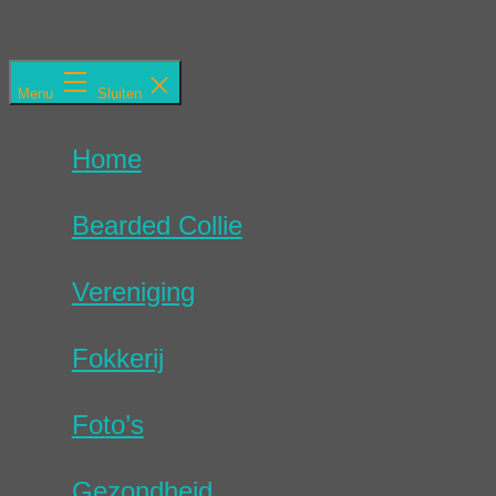
Ga
naar
de
NBCC
inhoud
Menu
Sluiten
Home
Bearded Collie
Vereniging
Fokkerij
Foto’s
Gezondheid