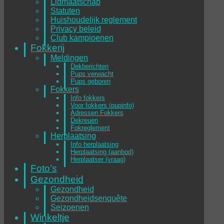
Lidmaatschap
Statuten
Huishoudelijk reglement
Privacy beleid
Club kampioenen
Fokkerij
Meldingen
Dekberichten
Pups verwacht
Pups geboren
Fokkers
Info fokkers
Voor fokkers (pupinfo)
Adressen Fokkers
Dekreuen
Fokreglement
Herplaatsing
Info herplaatsing
Herplaatsing (aanbod)
Herplaatser (vraag)
Foto’s
Gezondheid
Gezondheid
Gezondheidsenquête
Seizoenen
Winkeltje