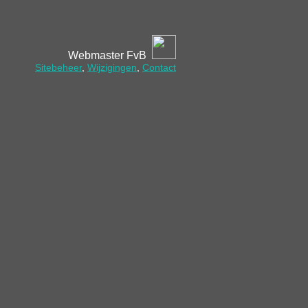
Webmaster FvB
Sitebeheer
,
Wijzigingen
,
Contact