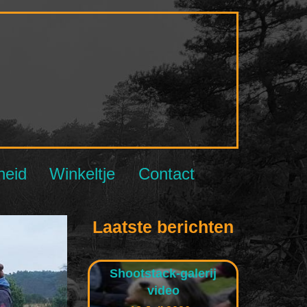
NBCC
heid
Winkeltje
Contact
Laatste berichten
Shootstack-galerij
video