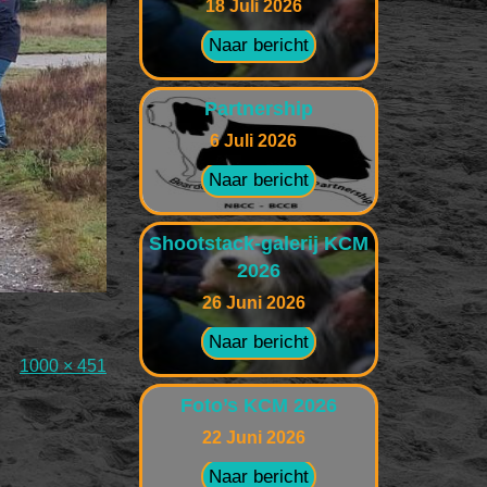
18 Juli 2026
Naar bericht
Partnership
6 Juli 2026
Naar bericht
Shootstack-galerij KCM
2026
26 Juni 2026
Naar bericht
Volledige
1000 × 451
grootte
Foto’s KCM 2026
22 Juni 2026
Naar bericht