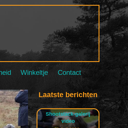
NBCC
heid
Winkeltje
Contact
Laatste berichten
Shootstack-galerij
video