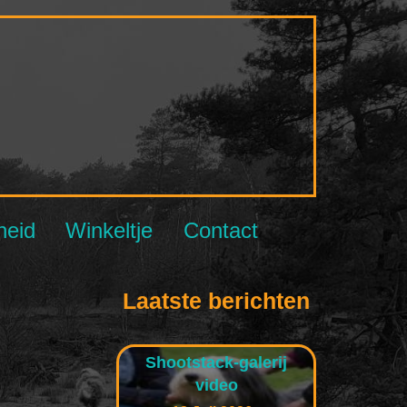
NBCC
heid
Winkeltje
Contact
Laatste berichten
Shootstack-galerij
video